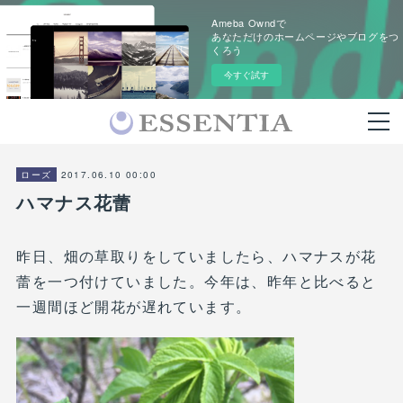
Ameba Owndで
あなただけのホームページやブログをつ
くろう
今すぐ試す
2017.06.10 00:00
ローズ
ハマナス花蕾
昨日、畑の草取りをしていましたら、ハマナスが花
蕾を一つ付けていました。今年は、昨年と比べると
一週間ほど開花が遅れています。