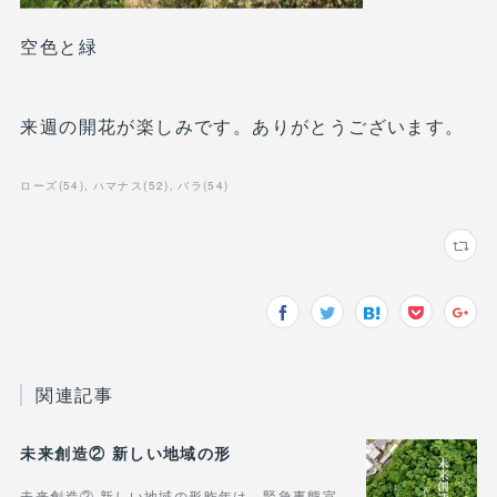
空色と緑
来週の開花が楽しみです。ありがとうございます。
ローズ
(
54
)
ハマナス
(
52
)
バラ
(
54
)
関連記事
未来創造② 新しい地域の形
未来創造② 新しい地域の形昨年は、緊急事態宣