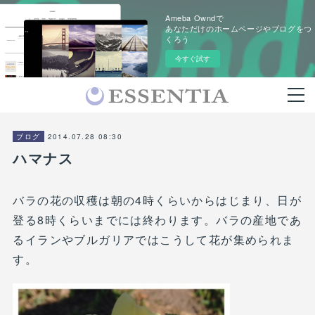
Ameba Owndで
あなただけのホームページやブログをつ
くろう
今すぐ試す
2014.07.28 08:30
ブログ
ハマナス
バラの花の収穫は朝の4時くらいからはじまり、日が
登る8時くらいまでには終わります。バラの産地であ
るイランやブルガリアではこうして花が集められま
す。